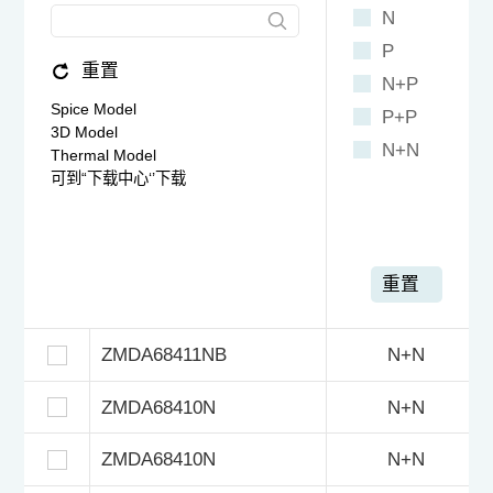
N
P
重置
N+P
Spice Model
P+P
3D Model
N+N
Thermal Model
可到“下载中心‘’下载
重置
ZMDA68411NB
N+N
ZMDA68410N
N+N
ZMDA68410N
N+N