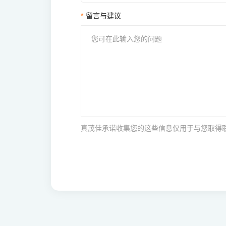
*
留言与建议
真茂佳承诺收集您的这些信息仅用于与您取得