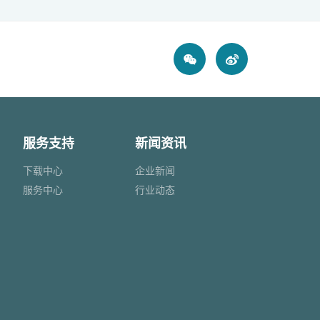
服务支持
新闻资讯
下载中心
企业新闻
服务中心
行业动态