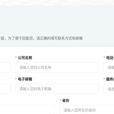
答复，为了便于回复您，请正确的填写联系方式和邮箱
*
公司名称
*
电话
*
电子邮箱
*
服务
*
省份