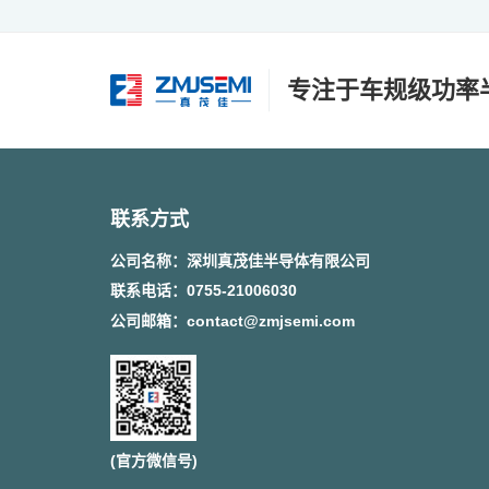
专注于车规级功率
联系方式
公司名称：深圳真茂佳半导体有限公司
联系电话：0755-21006030
公司邮箱：contact@zmjsemi.com
(官方微信号)